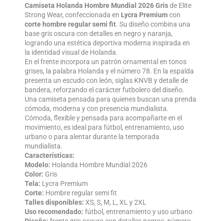
Camiseta Holanda Hombre Mundial 2026 Gris
de Elite
Strong Wear, confeccionada en
Lycra Premium
con
corte hombre regular semi fit
. Su diseño combina una
base gris oscura con detalles en negro y naranja,
logrando una estética deportiva moderna inspirada en
la identidad visual de Holanda.
En el frente incorpora un patrón ornamental en tonos
grises, la palabra Holanda y el número 78. En la espalda
presenta un escudo con león, siglas KNVB y detalle de
bandera, reforzando el carácter futbolero del diseño.
Una camiseta pensada para quienes buscan una prenda
cómoda, moderna y con presencia mundialista.
Cómoda, flexible y pensada para acompañarte en el
movimiento, es ideal para fútbol, entrenamiento, uso
urbano o para alentar durante la temporada
mundialista.
Características:
Modelo:
Holanda Hombre Mundial 2026
Color:
Gris
Tela:
Lycra Premium
Corte:
Hombre regular semi fit
Talles disponibles:
XS, S, M, L, XL y 2XL
Uso recomendado:
fútbol, entrenamiento y uso urbano
Diseño:
frente gris oscuro con detalles negros, número