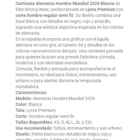
Camiseta Alemania Hombre Mundial 2026 Blanca
de
Elite Strong Wear, confeccionada en
Lycra Premium
con
corte hombre regular semi fit
. Su diseño combina una
base blanca con detalles en negro, rojo y amarillo,
logrando una estética deportiva inspirada en los colores
de Alemania.
En la espalda incorpora una gráfica con el águila
alemana en tono gris, el número 54 y detalles en los
colores representativos del país. Una camiseta pensada
para quienes buscan una prenda futbolera cómoda,
moderna y con identidad mundialista.
Cómoda, flexible y pensada para acompañarte en el
movimiento, es ideal para fútbol, entrenamiento, uso
urbano o para alentar durante la temporada
mundialista.
Características:
Modelo:
Alemania Hombre Mundial 2026
Color:
Blanca
Tela:
Lycra Premium
Corte:
Hombre regular semi fit
Talles disponibles:
XS, S, M, L, XL y 2XL
Uso recomendado:
fútbol, entrenamiento y uso urbano
Diseño:
frente blanco con detalles en negro, rojo y
amarillo; espalda sublimada con águila alemana,