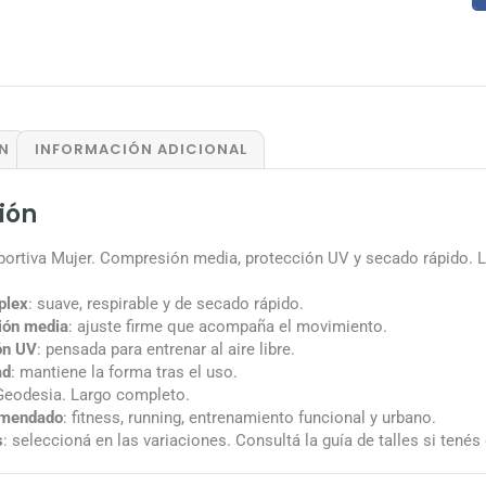
N
INFORMACIÓN ADICIONAL
ión
portiva Mujer. Compresión media, protección UV y secado rápido. L
plex
: suave, respirable y de secado rápido.
ón media
: ajuste firme que acompaña el movimiento.
ón UV
: pensada para entrenar al aire libre.
ad
: mantiene la forma tras el uso.
Geodesia. Largo completo.
omendado
: fitness, running, entrenamiento funcional y urbano.
s
: seleccioná en las variaciones. Consultá la guía de talles si tenés