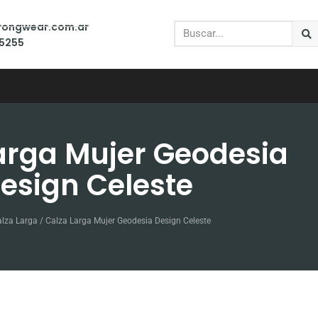
trongwear.com.ar
-5255
arga Mujer Geodesia
esign Celeste
lza Larga
/ Calza Larga Mujer Geodesia Design Celeste