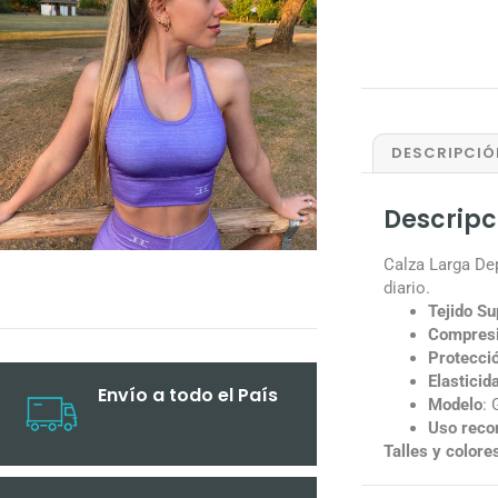
DESCRIPCIÓ
Descripc
Calza Larga De
diario.
Tejido Su
Compresi
Protecci
Elasticid
Envío a todo el País
Modelo
: 
Uso rec
Talles y colore