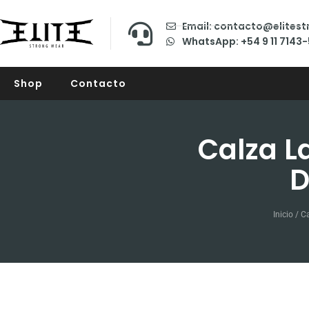
Email: contacto@elites
WhatsApp: +54 9 11 7143
Shop
Contacto
Calza L
D
Inicio
/
Ca