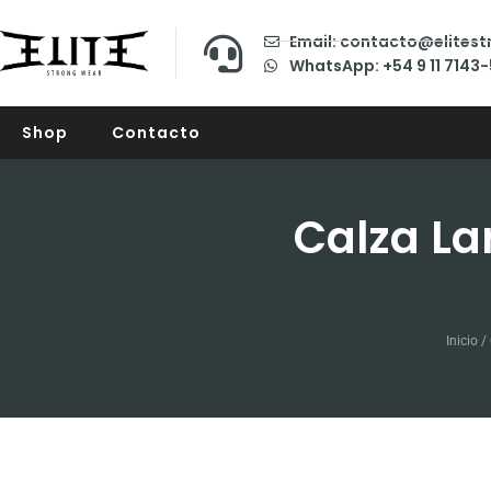
Email: contacto@elites
WhatsApp: +54 9 11 7143
Shop
Contacto
Calza La
Inicio
/