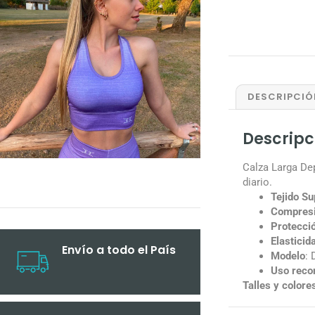
DESCRIPCIÓ
Descripc
Calza Larga De
diario.
Tejido Su
Compresi
Protecci
Elasticid
Envío a todo el País
Modelo
: 
Uso rec
Talles y colore