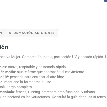
N
INFORMACIÓN ADICIONAL
ión
portiva Mujer. Compresión media, protección UV y secado rápido. L
plex
: suave, respirable y de secado rápido.
ón media
: ajuste firme que acompaña el movimiento.
ón UV
: pensada para entrenar al aire libre.
ad
: mantiene la forma tras el uso.
Dali. Largo completo.
omendado
: fitness, running, entrenamiento funcional y urbano.
s
: seleccioná en las variaciones. Consultá la guía de talles si tenés