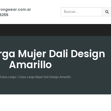
trongwear.com.ar
-5255
rga Mujer Dali Design
Amarillo
Calza Larga
/ Calza Larga Mujer Dali Design Amarillo