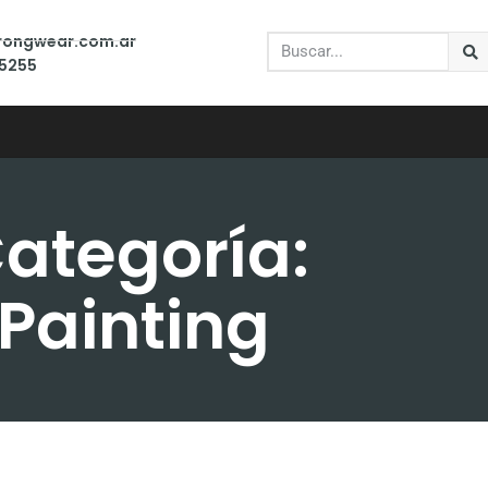
trongwear.com.ar
-5255
ategoría:
Painting